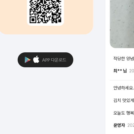
적당한 양념
최** 님
20
안녕하세요.
김치 맛있게
오늘도 행복
운영자
20