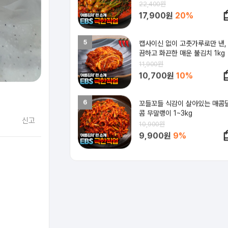
22,400원
17,900원
20%
5
캡사이신 없이 고춧가루로만 낸,
끔하고 화끈한 매운 불김치 1kg
11,900원
10,700원
10%
6
꼬들꼬들 식감이 살아있는 매콤
콤 무말랭이 1~3kg
신고
10,900원
9,900원
9%