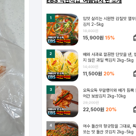
EBS 극한직업 '여름김치'편 소개
1
입맛 살리는 시원한 감칠맛 열무
김치 2~5kg
18,800원
15,900원
15%
2
배와 사과로 깔끔한 단맛을 낸, 
지 않은 과일 백김치 2kg~5kg
14,400원
11,500원
20%
3
오독오독 무말랭이와 배가 듬뿍 
어간 보쌈김치 2kg~10kg
28,200원
22,500원
20%
4
여수 돌산의 향긋함을 그대로, 
쏘는 맛 돌산 갓김치 2kg~5kg