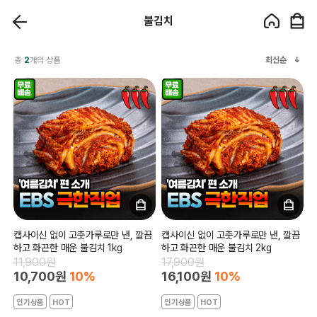
불김치
총
2
개의 상품
최신순
캡사이신 없이 고춧가루로만 낸, 깔끔
캡사이신 없이 고춧가루로만 낸, 깔끔
하고 화끈한 매운 불김치 1kg
하고 화끈한 매운 불김치 2kg
11,900원
17,900원
10,700원
10%
16,100원
10%
인기상품
HOT
인기상품
HOT