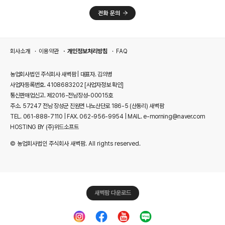
회사소개
이용약관
개인정보처리방침
FAQ
농업회사법인 주식회사 새벽팜 | 대표자. 김의병
사업자등록번호. 4108683202
[사업자정보 확인]
통신판매업신고. 제2016-전남장성-00015호
주소. 57247 전남 장성군 진원면 나노산단로 186-5 (산동리) 새벽팜
TEL. 061-888-7110 | FAX. 062-956-9954 | MAIL. e-morning@naver.com
HOSTING BY (주)위드소프트
© 농업회사법인 주식회사 새벽팜. All rights reserved.
새벽팜 다운로드