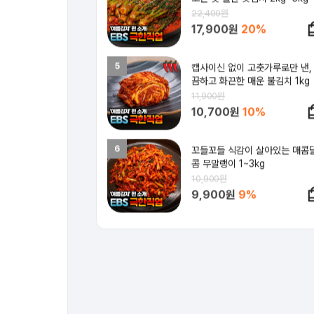
22,400원
17,900원
20%
5
캡사이신 없이 고춧가루로만 낸,
끔하고 화끈한 매운 불김치 1kg
11,900원
10,700원
10%
6
꼬들꼬들 식감이 살아있는 매콤
콤 무말랭이 1~3kg
10,900원
9,900원
9%