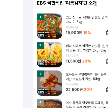
EBS 극한직업 '여름김치'편 소개
1
입맛 살리는 시원한 감칠맛 열무
김치 2~5kg
18,800원
15,900원
15%
2
배와 사과로 깔끔한 단맛을 낸, 
지 않은 과일 백김치 2kg~5kg
14,400원
11,500원
20%
3
오독오독 무말랭이와 배가 듬뿍 
어간 보쌈김치 2kg~10kg
28,200원
22,500원
20%
4
여수 돌산의 향긋함을 그대로, 
쏘는 맛 돌산 갓김치 2kg~5kg