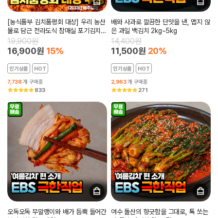
[농식품부 김치품평회 대상] 우리 농산
배와 사과로 깔끔한 단맛을 낸, 맵지 않
물로 담근 전라도식 참매실 포기김치
은 과일 백김치 2kg~5kg
2kg~10kg
19,900원
14,400원
16,900원
15%
11,500원
20%
인기상품
HOT
인기상품
HOT
7,738
개 구매중
2,963
개 구매중
833
271
오독오독 무말랭이와 배가 듬뿍 들어간
여수 돌산의 향긋함을 그대로, 톡 쏘는