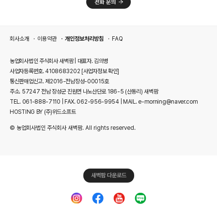
회사소개
이용약관
개인정보처리방침
FAQ
농업회사법인 주식회사 새벽팜 | 대표자. 김의병
사업자등록번호. 4108683202
[사업자정보 확인]
통신판매업신고. 제2016-전남장성-00015호
주소. 57247 전남 장성군 진원면 나노산단로 186-5 (산동리) 새벽팜
TEL. 061-888-7110 | FAX. 062-956-9954 | MAIL. e-morning@naver.com
HOSTING BY (주)위드소프트
© 농업회사법인 주식회사 새벽팜. All rights reserved.
새벽팜 다운로드