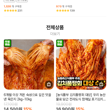
1,538
개 구매중
970
개 구매중
231
139
전체상품
더보기
6개월 이상 저온 숙성으로 깊은 맛을
[농식품부 김치품평회 대상] 우리 농산
낸 묵은지 2kg~10kg
물로 담근 전라도식 참매실 포기김치
2kg~10kg
17,100원
19,900원
14,500원
15%
16,900원
15%