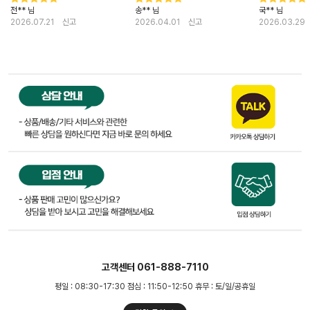
것 찍었는데 올릴만한게 없네요...ㅋ
칠두어 양념이 고루 베어 아주살짝
전** 님
송** 님
국** 님
열무자체가 첫구매때는 너무 커서
익혔을때 맛도 환상 입니다. 이번에
놀랬는데 두번째 사보니 열무도 부
2026.07.21
신고
20kg이나 주문한이유는 10kg한
2026.04.01
신고
2026.03.29
드럽고 적당하고....일단 이름처럼...
봉지 먹을동안 또 한봉지는 오래 묵
물김치...국물이 미쳤습니다ㅜㅜㅜ
혀두었다가 먹으려고요. 저번에 지
ㅜ 정말 마트에서 파는 냉면육수가
인이 김치를 줘서 새벽팜김치를 김
필요없음....이 국물 살짝 얼려서 입
치냉장고에 고대로 두었다가 먹게되
맛에따라 식초+설탕만 가감하면 소
었는데 감탄할만한 익힌김치가 되었
면말면 끝.....국물이 넉넉하게 와서
어요. 김치찌게,김치전,김치볶음밥,
너무너무 좋아요~오늘은 콩국수에
김치덮밥등 다양하게 해먹었는데 제
열무만 빼서 올려먹음...국물은 얼려
솜씨 때문이 아니라 김치자체가 워
먹어야대서 활용도가 많음!!!! ㅠㅠ
낙 맛있어 일품요리가 되었답니다.
세번째 재구매 하러 와서 벼뤘던 후
맛있고,좋은재료로 만들어주신 김치
기 남겨요^^ 새벽팜은 진짜 믿먹...
때문에 편리하게 국산김치를 사먹을
항상 부탁드리지만 김치종류 마니
수있어 갱년기의 저로서는 정말 감
늘려주세요!!!!
사할뿐입니다. 많이 소문내고 있어
요. 번창하세요~
고객센터 061-888-7110
평일 : 08:30-17:30 점심 : 11:50-12:50 휴무 : 토/일/공휴일