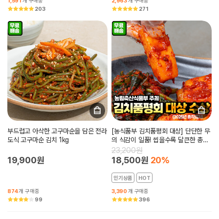
1,591
개 구매중
2,963
개 구매중
203
271
부드럽고 아삭한 고구마순을 담은 전라
[농식품부 김치품평회 대상] 단단한 무
도식 고구마순 김치 1kg
의 식감이 일품! 씹을수록 달큰한 총각
김치 2kg~5kg
23,200원
19,900원
18,500원
20%
인기상품
HOT
874
개 구매중
3,390
개 구매중
99
396