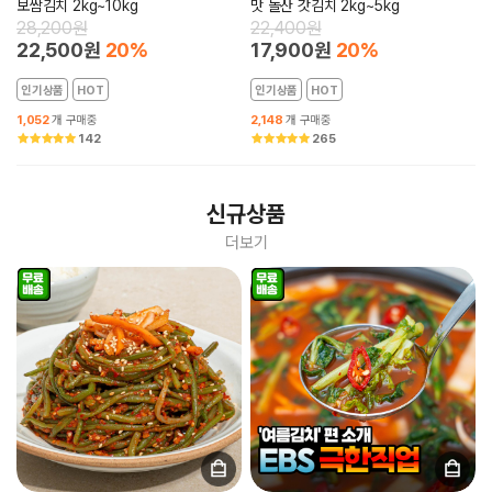
보쌈김치 2kg~10kg
맛 돌산 갓김치 2kg~5kg
28,200원
22,400원
22,500원
20%
17,900원
20%
인기상품
HOT
인기상품
HOT
1,052
개 구매중
2,148
개 구매중
142
265
신규상품
더보기