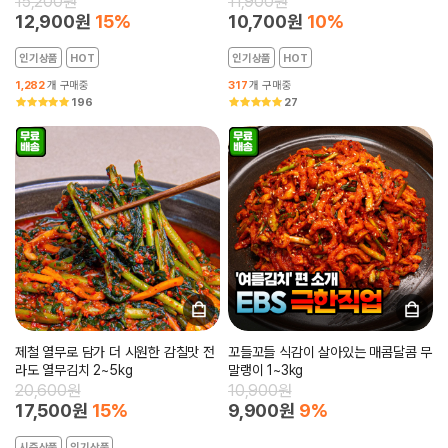
15,200원
11,900원
12,900원
15%
10,700원
10%
인기상품
HOT
인기상품
HOT
1,282
개 구매중
317
개 구매중
196
27
제철 열무로 담가 더 시원한 감칠맛 전
꼬들꼬들 식감이 살아있는 매콤달콤 무
라도 열무김치 2~5kg
말랭이 1~3kg
20,600원
10,900원
17,500원
15%
9,900원
9%
시즌상품
인기상품