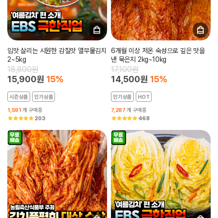
입맛 살리는 시원한 감칠맛 열무물김치
6개월 이상 저온 숙성으로 깊은 맛을
2~5kg
낸 묵은지 2kg~10kg
18,800원
17,100원
15,900원
15%
14,500원
15%
시즌상품
인기상품
인기상품
HOT
1,591
개 구매중
7,287
개 구매중
203
468