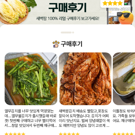
구매후기
열무김치를 너무 맛있게 먹었었는
새벽팜김치 배송도 빨랐고,포장도
이틀정도 밖에서
데....열무물김치가 출시했길래 바로
잘되어 도착했습니다. 김치가 어찌
요. 가족들 모두 잘 
겟! 첫번째 구매하고 너무 빨리먹어
이리 맛난지요. 벌써 양념때깔이 색
어요. 재구매
서....정말 맛있어서 두번째 재구매하
도 예쁘지만 양념도 많이 고르게 발
고는 후기 남길려고 사진도 이것저
라져있어 생김치도 너무 맛있고, 며