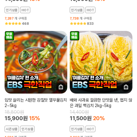
인기상품
HOT
인기상품
HOT
7,287
개 구매중
7,738
개 구매중
468
833
입맛 살리는 시원한 감칠맛 열무물김치
배와 사과로 깔끔한 단맛을 낸, 맵지 않
2~5kg
은 과일 백김치 2kg~5kg
18,800원
14,400원
15,900원
15%
11,500원
20%
시즌상품
인기상품
인기상품
HOT