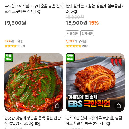
부드럽고 아삭한 고구마순을 담은 전라
입맛 살리는 시원한 감칠맛 열무물김치
도식 고구마순 김치 1kg
2~5kg
18,800원
19,900원
15,900원
15%
시즌상품
인기상품
874
개 구매중
1,591
개 구매중
99
203
향긋한 깻잎에 양념을 듬뿍 올린 밥반
캡사이신 없이 고춧가루로만 낸, 깔끔
찬 깻잎김치 500g 1kg
하고 화끈한 매운 불김치 1kg